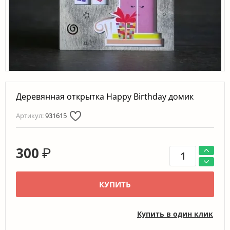
}}
Деревянная открытка Happy Birthday домик
Артикул:
931615
hop2_currency}}
300
₽
КУПИТЬ
Купить в один клик