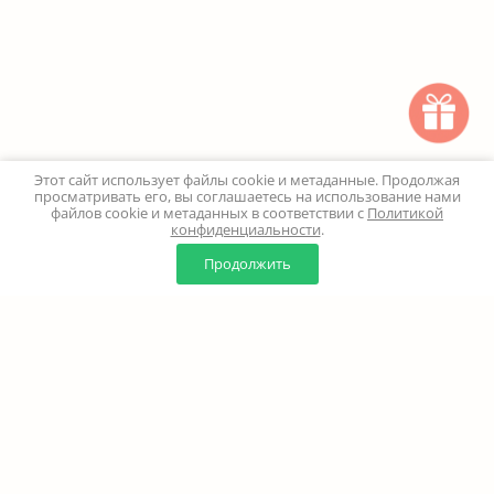
Этот сайт использует файлы cookie и метаданные. Продолжая
просматривать его, вы соглашаетесь на использование нами
файлов cookie и метаданных в соответствии с
Политикой
конфиденциальности
.
0
0
Продолжить
Главная
Каталог
Корзина
Избранное
Профиль
Наверх
+7 (499) 347-24-00
Москва и МО - 24 часа
Перезвоните мне
8 (800) 100-18-37
Бесплатно. Круглосуточно