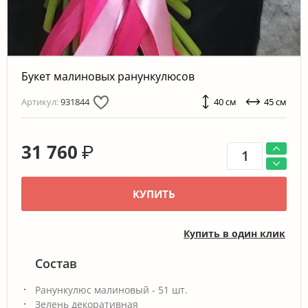
Букет малиновых ранункулюсов
Артикул:
931844
40 см
45 см
31 760
₽
КУПИТЬ
Купить в один клик
Состав
Ранункулюс малиновый - 51 шт.
Зелень декоративная