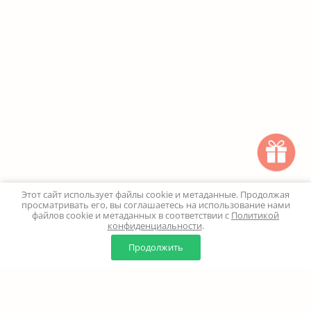
Этот сайт использует файлы cookie и метаданные. Продолжая
просматривать его, вы соглашаетесь на использование нами
файлов cookie и метаданных в соответствии с
Политикой
конфиденциальности
.
0
0
Продолжить
Главная
Каталог
Корзина
Избранное
Профиль
Наверх