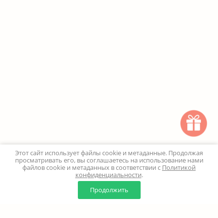
Этот сайт использует файлы cookie и метаданные. Продолжая
просматривать его, вы соглашаетесь на использование нами
файлов cookie и метаданных в соответствии с
Политикой
конфиденциальности
.
0
0
Продолжить
Главная
Каталог
Корзина
Избранное
Профиль
Наверх