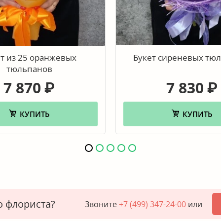
т из 25 оранжевых
Букет сиреневых тю
тюльпанов
7 870
7 830
₽
₽
КУПИТЬ
КУПИТЬ
о флориста?
Звоните
+7 (499) 347-24-00
или