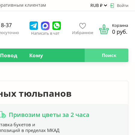
оративным клиентам
RUB ₽
Войти
18-37
Корзина
0 руб.
глосуточно
Избранное
Написать в чат
Повод
Кому
Поиск
сных тюльпанов
Привозим цветы за 2 часа
тавка букетов и
мпозиций в пределах МКАД