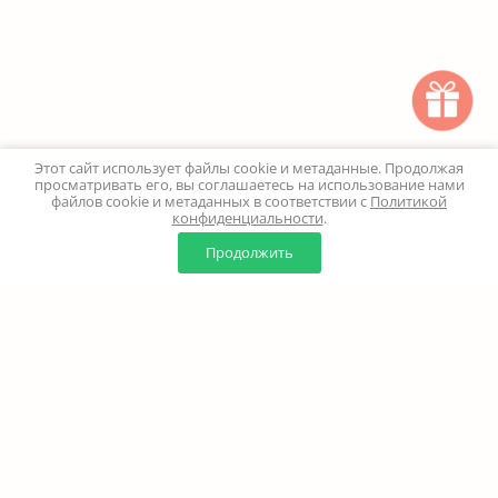
Этот сайт использует файлы cookie и метаданные. Продолжая
просматривать его, вы соглашаетесь на использование нами
файлов cookie и метаданных в соответствии с
Политикой
конфиденциальности
.
0
0
Продолжить
Главная
Каталог
Корзина
Избранное
Профиль
Наверх
+7 (499) 347-24-00
Москва и МО - 24 часа
Перезвоните мне
8 (800) 100-18-37
Бесплатно. Круглосуточно