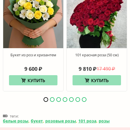
Букет из роз и хризантем
101 красная роза (50 см)
9 600
9 810
₽
₽
17 490
₽
КУПИТЬ
КУПИТЬ
теги:
белые розы
,
букет
,
розовые розы
,
101 роза
,
розы