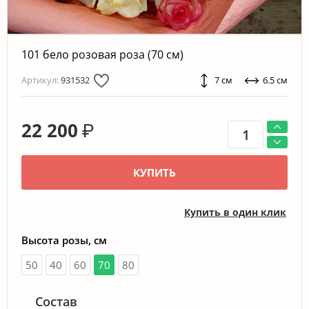
101 бело розовая роза (70 см)
Артикул:
931532
7 см
6.5 см
22 200
₽
КУПИТЬ
Купить в один клик
Высота розы, см
50
40
60
70
80
Состав