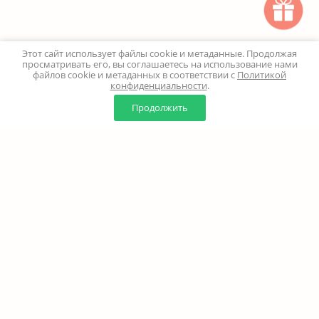
Этот сайт использует файлы cookie и метаданные. Продолжая
просматривать его, вы соглашаетесь на использование нами
файлов cookie и метаданных в соответствии с
Политикой
конфиденциальности
.
0
0
Продолжить
Главная
Каталог
Корзина
Избранное
Профиль
Наверх
+7 (499) 347-24-00
Москва и МО - 24 часа
Перезвоните мне
8 (800) 100-18-37
Бесплатно. Круглосуточно
info@million-buketov.ru
г.Москва, проспект Мира, д.92с2 (м.Рижская)