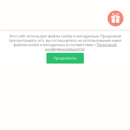
Этот сайт использует файлы cookie и метаданные. Продолжая
просматривать его, вы соглашаетесь на использование нами
файлов cookie и метаданных в соответствии с
Политикой
конфиденциальности
.
0
0
Продолжить
Главная
Каталог
Корзина
Избранное
Профиль
Наверх
+7 (499) 347-24-00
Москва и МО - 24 часа
Перезвоните мне
8 (800) 100-18-37
Бесплатно. Круглосуточно
info@million-buketov.ru