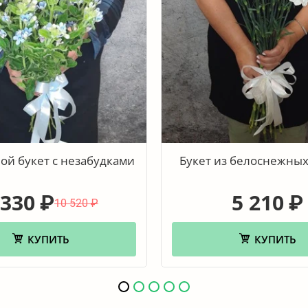
й букет с незабудками
Букет из белоснежных
 330
5 210
₽
₽
10 520
₽
КУПИТЬ
КУПИТЬ