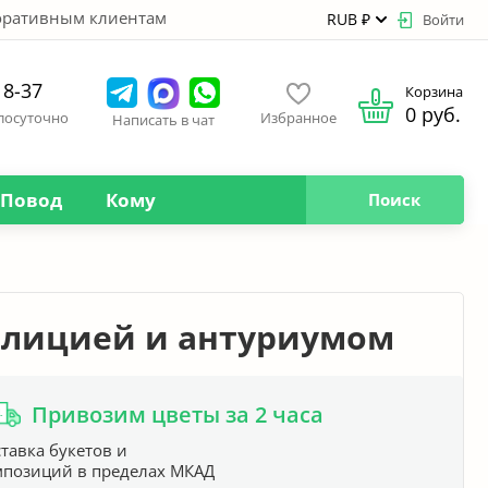
оративным клиентам
RUB ₽
Войти
18-37
Корзина
0 руб.
глосуточно
Избранное
Написать в чат
Повод
Кому
Поиск
елицией и антуриумом
Привозим цветы за 2 часа
тавка букетов и
мпозиций в пределах МКАД