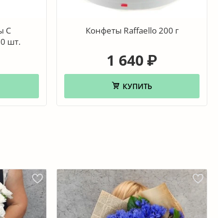
ы С
Конфеты Raffaello 200 г
0 шт.
1 640
₽
КУПИТЬ