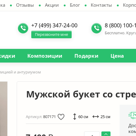
ка
Отзывы
Акции
Блог
Контакты
Корп
+7 (499) 347-24-00
8 (800) 100-
Бесплатно. Кру
Перезвоните мне
кидки
Композиции
Подарки
Цена
елицией и антуриумом
Мужской букет со стр
Артикул:
807171
60 см
25 см
Дос
ко