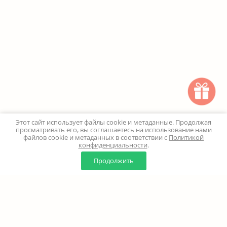
Этот сайт использует файлы cookie и метаданные. Продолжая
просматривать его, вы соглашаетесь на использование нами
файлов cookie и метаданных в соответствии с
Политикой
конфиденциальности
.
0
0
Продолжить
Главная
Каталог
Корзина
Избранное
Профиль
Наверх
+7 (499) 347-24-00
Москва и МО - 24 часа