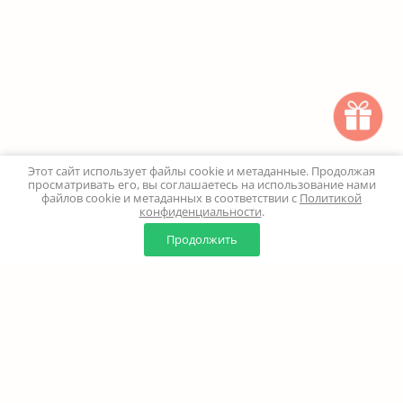
Этот сайт использует файлы cookie и метаданные. Продолжая
просматривать его, вы соглашаетесь на использование нами
файлов cookie и метаданных в соответствии с
Политикой
конфиденциальности
.
0
0
Продолжить
Главная
Каталог
Корзина
Избранное
Профиль
Наверх
+7 (499) 347-24-00
Москва и МО - 24 часа
Перезвоните мне