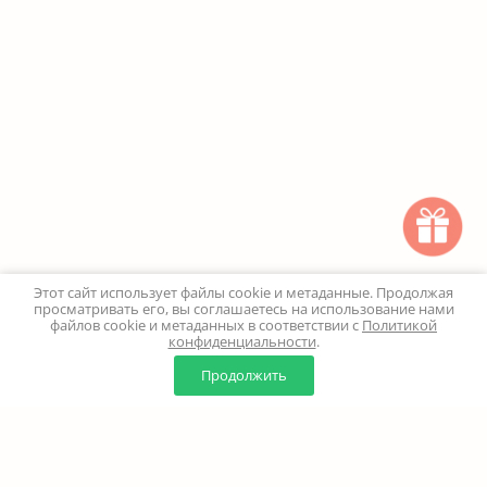
Этот сайт использует файлы cookie и метаданные. Продолжая
просматривать его, вы соглашаетесь на использование нами
файлов cookie и метаданных в соответствии с
Политикой
конфиденциальности
.
0
0
Продолжить
Главная
Каталог
Корзина
Избранное
Профиль
Наверх
+7 (499) 347-24-00