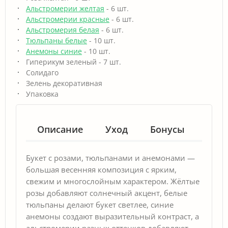
Альстромерии желтая
- 6 шт.
Альстромерии красные
- 6 шт.
Альстромерия белая
- 6 шт.
Тюльпаны белые
- 10 шт.
Анемоны синие
- 10 шт.
Гиперикум зеленый - 7 шт.
Солидаго
Зелень декоративная
Упаковка
Описание
Уход
Бонусы
Гар
Букет с розами, тюльпанами и анемонами —
большая весенняя композиция с ярким,
свежим и многослойным характером. Жёлтые
розы добавляют солнечный акцент, белые
тюльпаны делают букет светлее, синие
анемоны создают выразительный контраст, а
альстромерии разных оттенков добавляют