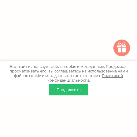
Этот сайт использует файлы cookie и метаданные. Продолжая
просматривать его, вы соглашаетесь на использование нами
файлов cookie и метаданных в соответствии с
Политикой
конфиденциальности
.
0
0
Продолжить
Главная
Каталог
Корзина
Избранное
Профиль
Наверх
+7 (499) 347-24-00
Москва и МО - 24 часа
Перезвоните мне