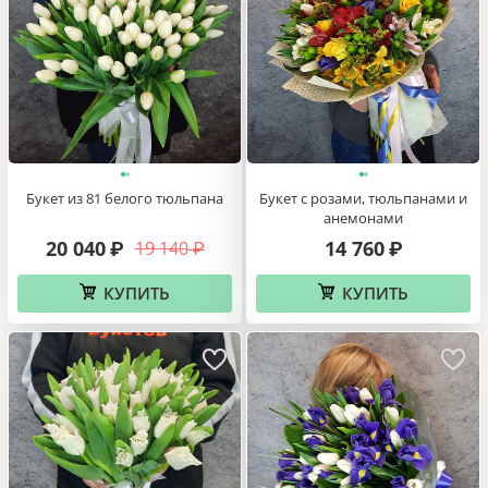
Букет из 81 белого тюльпана
Букет с розами, тюльпанами и
анемонами
20 040
14 760
19 140
₽
₽
₽
КУПИТЬ
КУПИТЬ