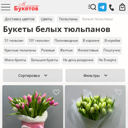
Доставка цветов
Цветы
Тюльпаны
Белые тюльпаны
Букеты белых тюльпанов
51 тюльпан
101 тюльпан
Пионовидные
В корзине
В коробке
Красные тюльпаны
Розовые
Желтые
Фиолетовые
Поштучно
Моно-букеты
Большие букеты
На день рождения
На 8 марта
Сортировка
Фильтры