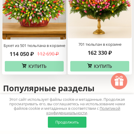
701 тюльпан в корзине
Букет из 501 тюльпана в корзине
162 330
₽
114 050
112 690
₽
₽
КУПИТЬ
КУПИТЬ
Популярные разделы
Этот сайт использует файлы cookie и метаданные. Продолжая
Цветы в коробке
Корзины с цветами
Букеты с доставкой
просматривать его, вы соглашаетесь на использование нами
файлов cookie и метаданных в соответствии с
Политикой
конфиденциальности
.
Композиции
Подарочные наборы
Гиацинты
Ирисы
0
0
Продолжить
Главная
Каталог
Корзина
Избранное
Профиль
День рождения
Ромашки
Нарциссы
Букеты роз
Цветы маме