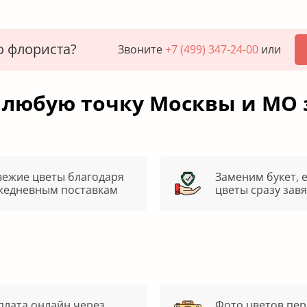
о флориста?
Звоните
+7 (499) 347-24-00
или
 любую точку Москвы и МО 
вежие цветы благодаря
Заменим букет, 
жедневным поставкам
цветы сразу зав
плата онлайн через
Фото цветов пер