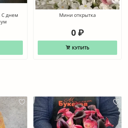
 С днем
Мини открытка
иум
0
₽
КУПИТЬ