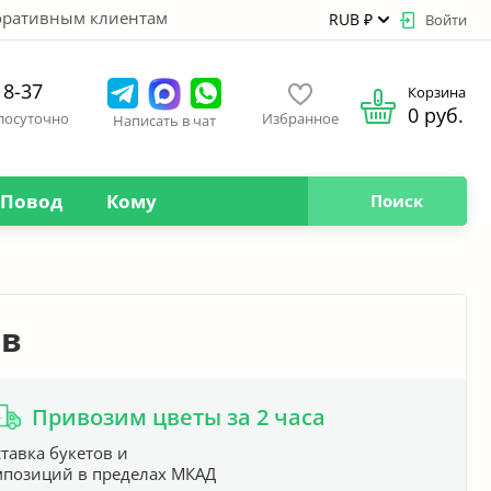
оративным клиентам
RUB ₽
Войти
18-37
Корзина
0 руб.
глосуточно
Избранное
Написать в чат
Повод
Кому
Поиск
ов
Привозим цветы за 2 часа
тавка букетов и
мпозиций в пределах МКАД