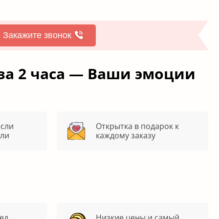
Закажите звонок
за 2 часа — Ваши эмоции
если
Открытка в подарок к
яли
каждому заказу
ед
Низкие цены и самый