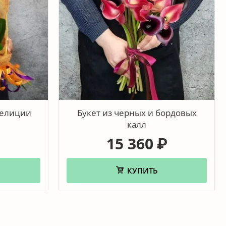
релиции
Букет из черных и бордовых
калл
15 360
₽
КУПИТЬ