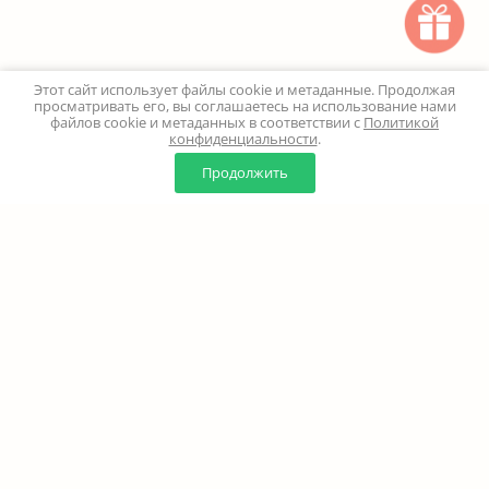
Этот сайт использует файлы cookie и метаданные. Продолжая
просматривать его, вы соглашаетесь на использование нами
файлов cookie и метаданных в соответствии с
Политикой
конфиденциальности
.
0
0
Продолжить
Главная
Каталог
Корзина
Избранное
Профиль
Наверх
+7 (499) 347-24-00
Москва и МО - 24 часа
Перезвоните мне
8 (800) 100-18-37
Бесплатно. Круглосуточно
info@million-buketov.ru
г.Москва, проспект Мира, д.92с2 (м.Рижская)