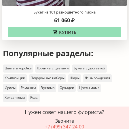
Букет из 101 разноцветного пиона
61 060
₽
КУПИТЬ
Популярные разделы:
Цветы в коробке
Корзины с цветами
Букеты с доставкой
Композиции
Подарочные наборы
Шары
День рождения
Ирисы
Ромашки
Эустома
Орхидеи
Цветы маме
Хризантемы
Розы
Нужен совет нашего флориста?
Звоните
+7 (499) 347-24-00