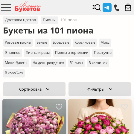
Доставка цветов
Пионы
101 пион
Букеты из 101 пиона
Розовые пионы
Белые
Бордовые
Коралловые
Микс
9 пионов
Пионы и розы
Пионы и гортензии
Поштучно
Моно-букеты
На день рождения
51 пион
В корзинах
В коробках
Сортировка
Фильтры