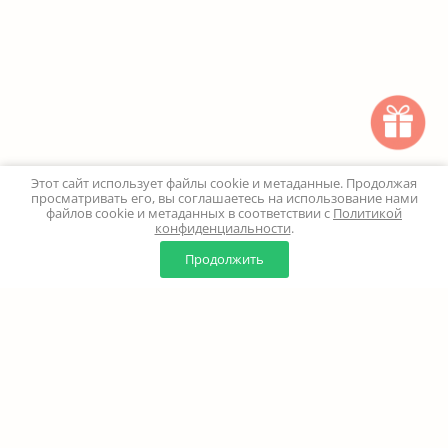
Этот сайт использует файлы cookie и метаданные. Продолжая
просматривать его, вы соглашаетесь на использование нами
файлов cookie и метаданных в соответствии с
Политикой
конфиденциальности
.
0
0
Продолжить
Главная
Каталог
Корзина
Избранное
Профиль
Наверх
+7 (499) 347-24-00
Москва и МО - 24 часа
Перезвоните мне
8 (800) 100-18-37