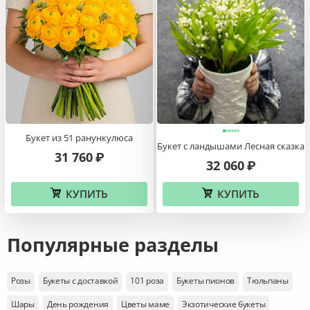
Букет из 51 ранункулюса
Букет с ландышами Лесная сказка
31 760
₽
32 060
₽
КУПИТЬ
КУПИТЬ
Популярные разделы
Розы
Букеты с доставкой
101 роза
Букеты пионов
Тюльпаны
Шары
День рождения
Цветы маме
Экзотические букеты