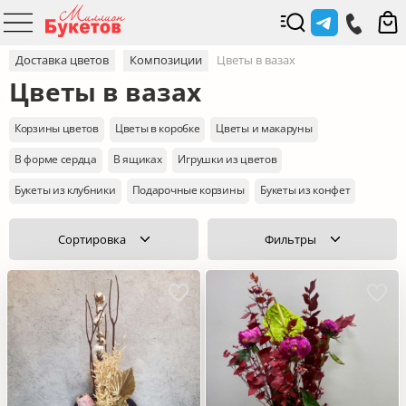
Доставка цветов
Композиции
Цветы в вазах
Цветы в вазах
Корзины цветов
Цветы в коробке
Цветы и макаруны
В форме сердца
В ящиках
Игрушки из цветов
Букеты из клубники
Подарочные корзины
Букеты из конфет
Сортировка
Фильтры