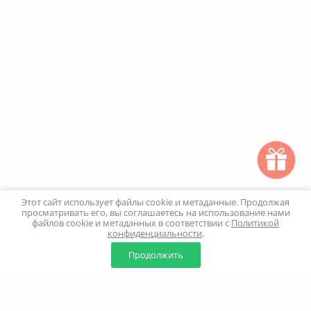
Этот сайт использует файлы cookie и метаданные. Продолжая
просматривать его, вы соглашаетесь на использование нами
файлов cookie и метаданных в соответствии с
Политикой
конфиденциальности
.
0
0
Продолжить
Главная
Каталог
Корзина
Избранное
Профиль
Наверх