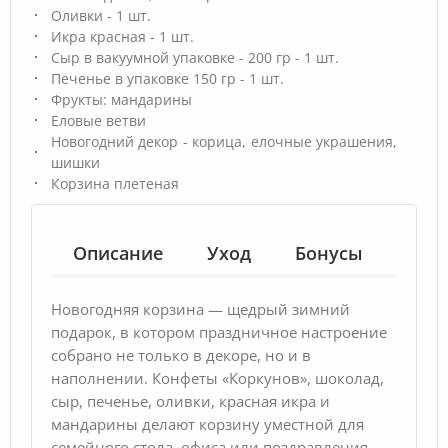
Оливки - 1 шт.
Икра красная - 1 шт.
Сыр в вакуумной упаковке - 200 гр - 1 шт.
Печенье в упаковке 150 гр - 1 шт.
Фрукты: мандарины
Еловые ветви
Новогодний декор - корица, елочные украшения,
шишки
Корзина плетеная
Описание
Уход
Бонусы
Гар
Новогодняя корзина — щедрый зимний
подарок, в котором праздничное настроение
собрано не только в декоре, но и в
наполнении. Конфеты «Коркунов», шоколад,
сыр, печенье, оливки, красная икра и
мандарины делают корзину уместной для
семейного стола, офиса или поздравления