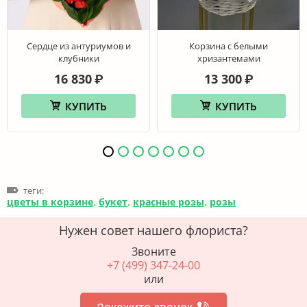
Сердце из антуриумов и
Корзина с белыми
клубники
хризантемами
16 830
13 300
₽
₽
КУПИТЬ
КУПИТЬ
теги:
цветы в корзине
,
букет
,
красные розы
,
розы
Нужен совет нашего флориста?
Звоните
+7 (499) 347-24-00
или