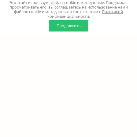
Этот сайт использует файлы cookie и метаданные. Продолжая
просматривать его, вы соглашаетесь на использование нами
файлов cookie и метаданных в соответствии с
Политикой
конфиденциальности
.
0
0
Продолжить
Главная
Каталог
Корзина
Избранное
Профиль
Наверх
+7 (499) 347-24-00
Москва и МО - 24 часа
Перезвоните мне
8 (800) 100-18-37
Бесплатно. Круглосуточно
info@million-buketov.ru
г.Москва, проспект Мира, д.92с2 (м.Рижская)