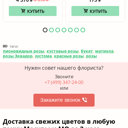
КУПИТЬ
КУПИТЬ
теги:
пионовидные розы
,
кустовые розы
,
букет
,
матиола
,
розы Эквадор
,
эустома
,
красные розы
,
розы
Нужен совет нашего флориста?
Звоните
+7 (499) 347-24-00
или
Закажите звонок
Доставка свежих цветов в любую