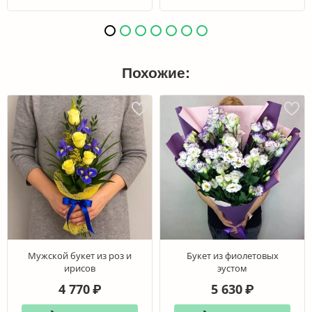
Похожие:
Мужской букет из роз и
Букет из фиолетовых
ирисов
эустом
4 770
5 630
₽
₽