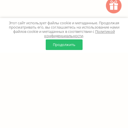
Этот сайт использует файлы cookie и метаданные. Продолжая
просматривать его, вы соглашаетесь на использование нами
файлов cookie и метаданных в соответствии с
Политикой
конфиденциальности
.
0
0
Продолжить
Главная
Каталог
Корзина
Избранное
Профиль
Наверх
+7 (499) 347-24-00
Москва и МО - 24 часа
Перезвоните мне
8 (800) 100-18-37
Бесплатно. Круглосуточно
info@million-buketov.ru
г.Москва, проспект Мира, д.92с2 (м.Рижская)