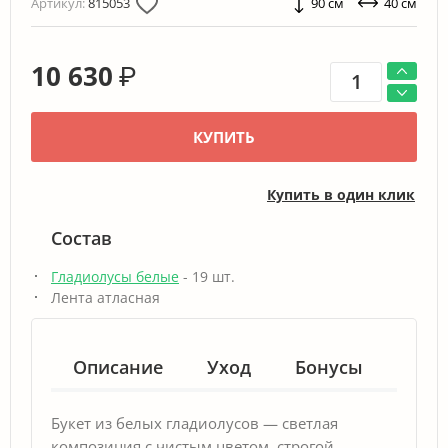
Артикул:
815053
90 см
40 см
10 630
₽
КУПИТЬ
Купить в один клик
Состав
Гладиолусы белые
- 19 шт.
Лента атласная
Описание
Уход
Бонусы
Гар
Букет из белых гладиолусов — светлая
композиция с чистым цветом, строгой