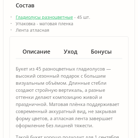
Состав
Гладиолусы разноцветные
- 45 шт.
Упаковка - матовая пленка
Лента атласная
Описание
Уход
Бонусы
Гар
Букет из 45 разноцветных гладиолусов —
высокий сезонный подарок с большим
визуальным объёмом. Длинные стебли
создают стройную вертикаль, а разные
оттенки делают композицию живой и
праздничной. Матовая плёнка поддерживает
современный аккуратный вид, не закрывая
форму цветов, а атласная лента завершает
оформление без лишней тяжести.
Такой букет хорошо подходит для 1 сентября,