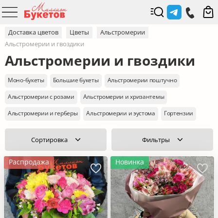
Доставка цветов
Цветы
Альстромерии
Альстромерии и гвоздики
Альстромерии и гвоздики
Моно-букеты
Большие букеты
Альстромерии поштучно
Альстромерии с розами
Альстромерии и хризантемы
Альстромерии и герберы
Альстромерии и эустома
Гортензии
Сортировка
Фильтры
Распродажа
Новинка