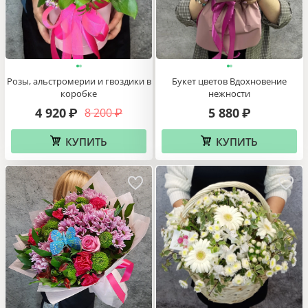
Розы, альстромерии и гвоздики в
Букет цветов Вдохновение
коробке
нежности
4 920
5 880
8 200
₽
₽
₽
КУПИТЬ
КУПИТЬ