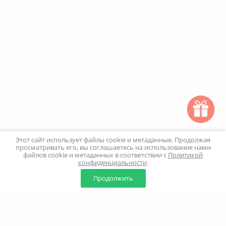
Этот сайт использует файлы cookie и метаданные. Продолжая
просматривать его, вы соглашаетесь на использование нами
файлов cookie и метаданных в соответствии с
Политикой
конфиденциальности
.
0
0
Продолжить
Главная
Каталог
Корзина
Избранное
Профиль
Наверх