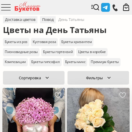
Доставка цветов
Повод
День Татьяны
Цветы на День Татьяны
Букеты из роз
Кустовая роза
Букеты хризантем
Пионовидные розы
Букеты гортензий
Цветы в коробке
Композиции
Букеты гипсофил
Букеты микс
Премиум букеты
Сортировка
Фильтры