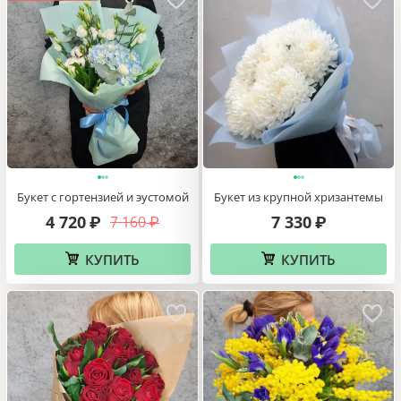
Букет с гортензией и эустомой
Букет из крупной хризантемы
4 720
7 330
7 160
₽
₽
₽
КУПИТЬ
КУПИТЬ