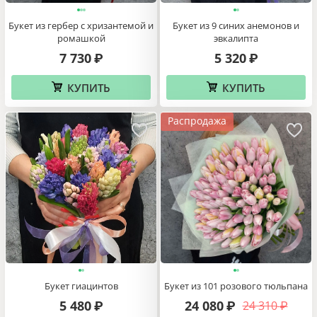
Букет из гербер с хризантемой и
Букет из 9 синих анемонов и
ромашкой
эвкалипта
7 730
5 320
₽
₽
КУПИТЬ
КУПИТЬ
Распродажа
Букет гиацинтов
Букет из 101 розового тюльпана
5 480
24 080
24 310
₽
₽
₽