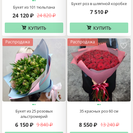
Букет роз в шляпной коробке
Букет из 101 тюльпана
7 510
₽
24 120
24 820
₽
₽
КУПИТЬ
КУПИТЬ
Распродажа
Распродажа
Букет из 25 розовых
35 красных роз 60 см
альстромерий
6 150
8 550
9 840
13 240
₽
₽
₽
₽