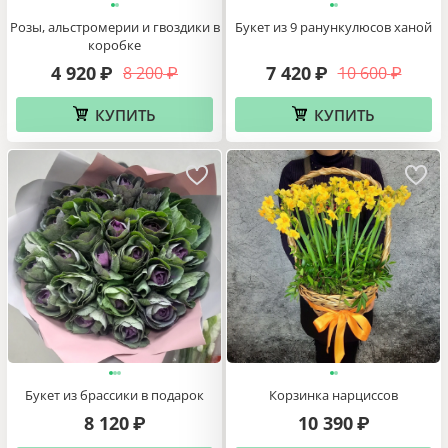
Розы, альстромерии и гвоздики в
Букет из 9 ранункулюсов ханой
коробке
4 920
7 420
8 200
10 600
₽
₽
₽
₽
КУПИТЬ
КУПИТЬ
Букет из брассики в подарок
Корзинка нарциссов
8 120
10 390
₽
₽