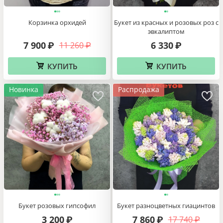
Корзинка орхидей
Букет из красных и розовых роз с
эвкалиптом
7 900
6 330
11 260
₽
₽
₽
КУПИТЬ
КУПИТЬ
Новинка
Распродажа
Букет розовых гипсофил
Букет разноцветных гиацинтов
3 200
7 860
17 740
₽
₽
₽