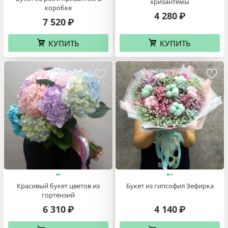
хризантемы
коробке
4 280
₽
7 520
₽
КУПИТЬ
КУПИТЬ
Красивый букет цветов из
Букет из гипсофил Зефирка
гортензий
6 310
4 140
₽
₽