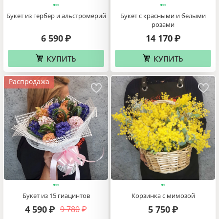
Букет из гербер и альстромерий
Букет с красными и белыми
розами
6 590
14 170
₽
₽
КУПИТЬ
КУПИТЬ
Распродажа
Букет из 15 гиацинтов
Корзинка с мимозой
4 590
5 750
9 780
₽
₽
₽