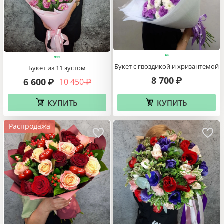
Букет с гвоздикой и хризантемой
Букет из 11 эустом
8 700
₽
6 600
10 450
₽
₽
КУПИТЬ
КУПИТЬ
Распродажа