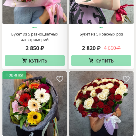
Букет из 5 разноцветных
Букет из 5 красных роз
альстромерий
2 850
2 820
4 660
₽
₽
₽
КУПИТЬ
КУПИТЬ
Новинка