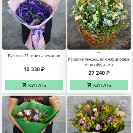
Букет из 33 синих анемонов
Корзина ландышей с нарциссами
и незабудками
10 330
₽
27 240
₽
КУПИТЬ
КУПИТЬ