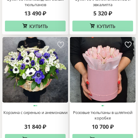
тюльпанов
эвкалипта
13 490
5 320
₽
₽
КУПИТЬ
КУПИТЬ
Корзина с сиренью и анемонами
Розовые тюльпаны в шляпной
коробке
31 840
10 700
₽
₽