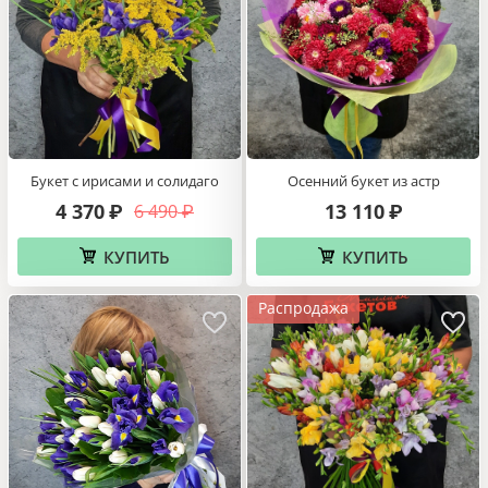
Букет с ирисами и солидаго
Осенний букет из астр
4 370
13 110
6 490
₽
₽
₽
КУПИТЬ
КУПИТЬ
Распродажа