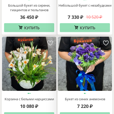
Большой букет из сирени,
Небольшой букет с незабудками
гиацинтов и тюльпанов
36 450
7 330
10 520
₽
₽
₽
КУПИТЬ
КУПИТЬ
Корзина с белыми нарциссами
Букет из синих анемонов
10 080
7 220
₽
₽