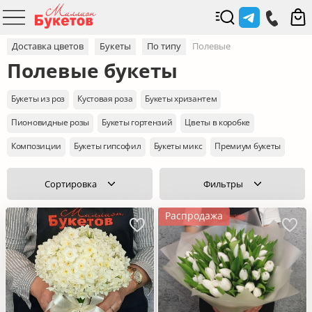
Доставка цветов
Букеты
По типу
Полевые
Полевые букеты
Букеты из роз
Кустовая роза
Букеты хризантем
Пионовидные розы
Букеты гортензий
Цветы в коробке
Композиции
Букеты гипсофил
Букеты микс
Премиум букеты
Сортировка
Фильтры
Распродажа