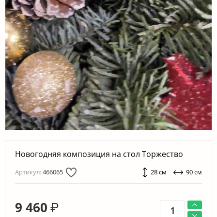
Новогодняя композиция на стол Торжество
Артикул:
466065
28 см
90 см
9 460
₽