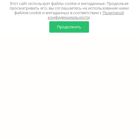
Этот сайт использует файлы cookie и метаданные. Продолжая
просматривать его, вы соглашаетесь на использование нами
файлов cookie и метаданных в соответствии с
Политикой
конфиденциальности
.
0
0
Продолжить
Главная
Каталог
Корзина
Избранное
Профиль
Наверх
+7 (499) 347-24-00
Москва и МО - 24 часа
Перезвоните мне
8 (800) 100-18-37
Бесплатно. Круглосуточно
info@million-buketov.ru
г.Москва, проспект Мира, д.92с2 (м.Рижская)