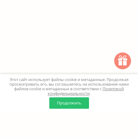
Этот сайт использует файлы cookie и метаданные. Продолжая
просматривать его, вы соглашаетесь на использование нами
файлов cookie и метаданных в соответствии с
Политикой
конфиденциальности
.
0
0
Продолжить
Главная
Каталог
Корзина
Избранное
Профиль
Наверх
+7 (499) 347-24-00