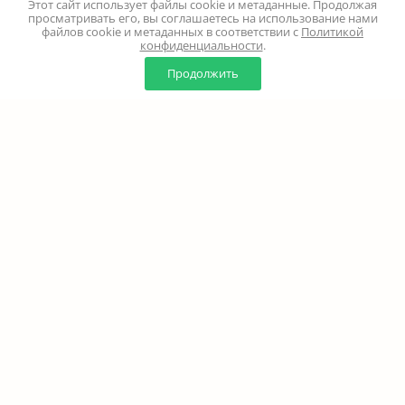
Этот сайт использует файлы cookie и метаданные. Продолжая
просматривать его, вы соглашаетесь на использование нами
файлов cookie и метаданных в соответствии с
Политикой
конфиденциальности
.
0
0
Продолжить
Главная
Каталог
Корзина
Избранное
Профиль
Наверх
+7 (499) 347-24-00
Москва и МО - 24 часа
Перезвоните мне
8 (800) 100-18-37
Бесплатно. Круглосуточно
info@million-buketov.ru
г.Москва, проспект Мира, д.92с2 (м.Рижская)