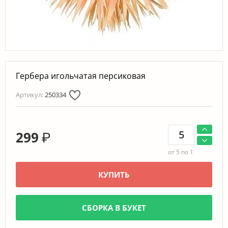
}}
Гербера игольчатая персиковая
Артикул:
250334
hop2_currency}}
299
₽
от 5 по 1
КУПИТЬ
СБОРКА В БУКЕТ