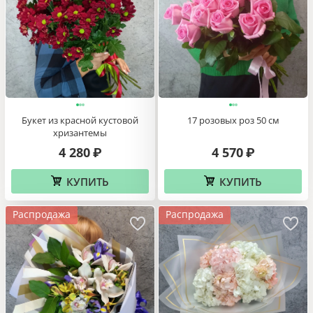
}}
Букет из красной кустовой
17 розовых роз 50 см
хризантемы
4 280
4 570
₽
₽
hop2_currency}}
КУПИТЬ
КУПИТЬ
Распродажа
Распродажа