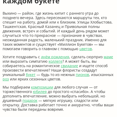
каждом букете
Выхино — район, где жизнь кипит с раннего утра до
позднего вечера. Здесь пересекаются маршруты тех, кто
спешит на работу, домой или к близким. Улицы Хлобыстова,
Ташкентская, Красный Казанец и Привольная полны
движения, встреч и событий. И каждый день рядом может
случиться что-то прекрасное — признание в чувствах,
неожиданная радость, маленький праздник. Именно для
таких моментов и существует «Миллион Букетов» — мы
помогаем говорить о главном с помощью
цветов
.
Хотите поздравить с
днём рождения
, сделать сюрприз
маме
или выразить симпатию
коллеге
? А может быть, вы
собираетесь на романтическое
свидание
и ищете способ
произвести впечатление? Наши флористы создадут
уникальный
букет
— будь то из нежных
пионов
, изысканных
роз
или ярких сезонных цветов.
Мы подбираем
композиции
для любого случая — от
торжественного
юбилея
до простого «спасибо». А чтобы
дополнить впечатление, можно выбрать небольшой, но
душевный
подарок
— мягкую игрушку, сладости или
открытку. Доставка работает точно и аккуратно, чтобы ваши
чувства были переданы вовремя.