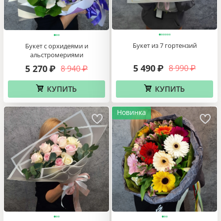
Букет из 7 гортензий
Букет с орхидеями и
альстромериями
5 490
5 270
8 990
8 940
₽
₽
₽
₽
КУПИТЬ
КУПИТЬ
Новинка