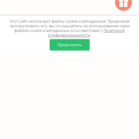
Этот сайт использует файлы cookie и метаданные. Продолжая
просматривать его, вы соглашаетесь на использование нами
файлов cookie и метаданных в соответствии с
Политикой
конфиденциальности
.
0
0
Продолжить
Главная
Каталог
Корзина
Избранное
Профиль
Наверх
+7 (499) 347-24-00
Москва и МО - 24 часа
Перезвоните мне
8 (800) 100-18-37
Бесплатно. Круглосуточно
info@million-buketov.ru
г.Москва, проспект Мира, д.92с2 (м.Рижская)