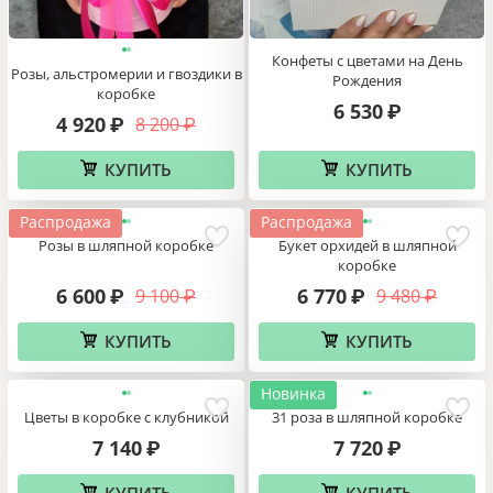
Конфеты с цветами на День
Розы, альстромерии и гвоздики в
Рождения
коробке
6 530
₽
4 920
8 200
₽
₽
КУПИТЬ
КУПИТЬ
Распродажа
Распродажа
Розы в шляпной коробке
Букет орхидей в шляпной
коробке
6 600
6 770
9 100
9 480
₽
₽
₽
₽
КУПИТЬ
КУПИТЬ
Новинка
Цветы в коробке с клубникой
31 роза в шляпной коробке
7 140
7 720
₽
₽