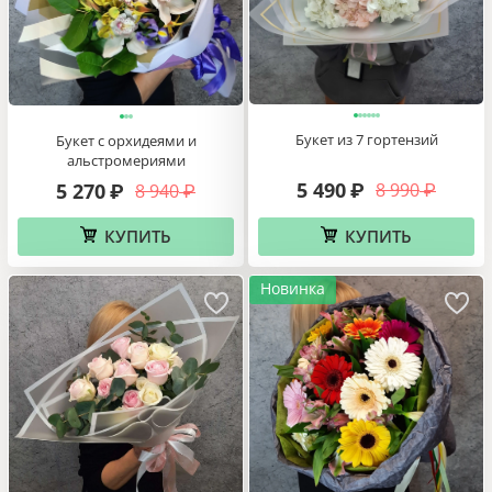
Букет из 7 гортензий
Букет с орхидеями и
альстромериями
5 490
5 270
8 990
8 940
₽
₽
₽
₽
КУПИТЬ
КУПИТЬ
Новинка