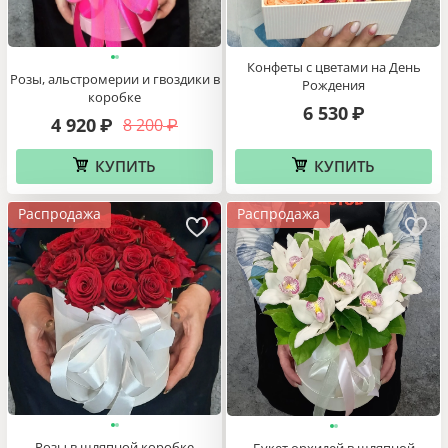
Конфеты с цветами на День
Розы, альстромерии и гвоздики в
Рождения
коробке
6 530
₽
4 920
8 200
₽
₽
КУПИТЬ
КУПИТЬ
Распродажа
Распродажа
Розы в шляпной коробке
Букет орхидей в шляпной