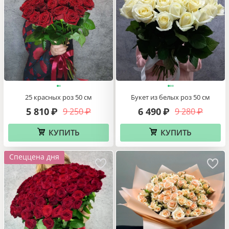
25 красных роз 50 см
Букет из белых роз 50 см
5 810
6 490
9 250
9 280
₽
₽
₽
₽
КУПИТЬ
КУПИТЬ
Спеццена дня