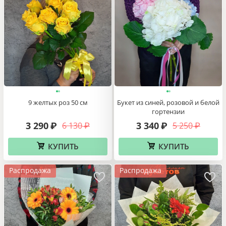
9 желтых роз 50 см
Букет из синей, розовой и белой
гортензии
3 290
3 340
6 130
5 250
₽
₽
₽
₽
КУПИТЬ
КУПИТЬ
Распродажа
Распродажа