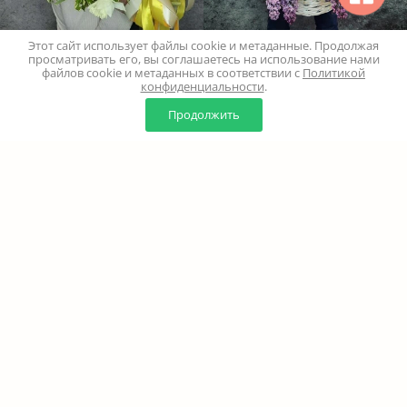
Этот сайт использует файлы cookie и метаданные. Продолжая
просматривать его, вы соглашаетесь на использование нами
файлов cookie и метаданных в соответствии с
Политикой
Популярные вопросы
конфиденциальности
.
0
0
Продолжить
Главная
Каталог
Корзина
Избранное
Профиль
Как сделать заказ?
Как быстро осуществляется доставка?
Есть ли доставка цветов к точному
времени?
Можно ли заказать индивидуальный
букет?
Можно ли оформить заказ, не зная адрес