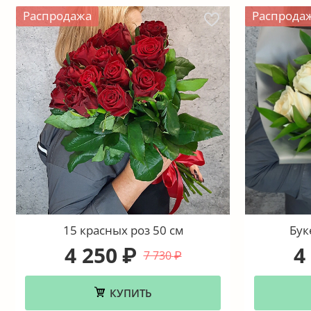
Распродажа
Распрода
15 красных роз 50 см
Бук
4 250
4
₽
7 730
₽
КУПИТЬ