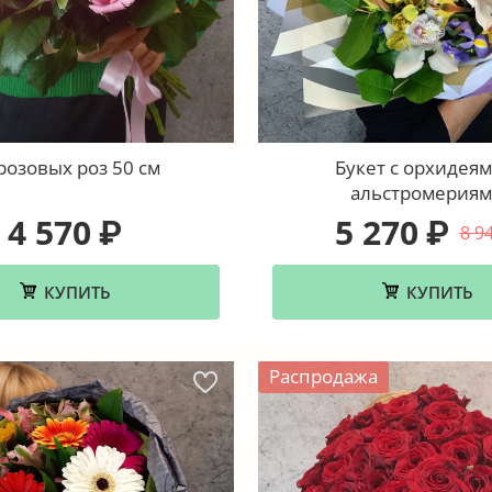
розовых роз 50 см
Букет с орхидеям
альстромерия
4 570
5 270
₽
₽
8 9
КУПИТЬ
КУПИТЬ
Распродажа