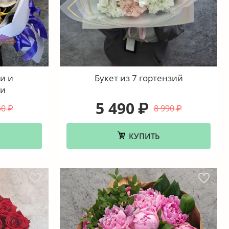
и и
Букет из 7 гортензий
ми
5 490
₽
40
8 990
₽
₽
КУПИТЬ