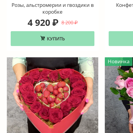
Розы, альстромерии и гвоздики в
Конфет
коробке
4 920
₽
8 200
₽
КУПИТЬ
Новинка