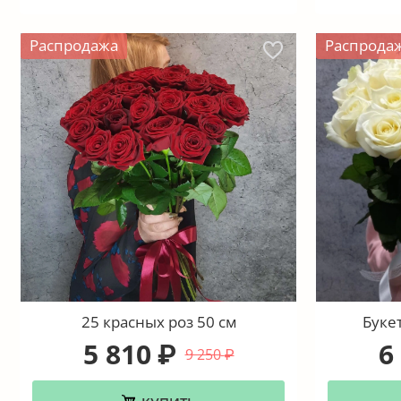
Распродажа
Распрода
25 красных роз 50 см
Букет
5 810
6
₽
9 250
₽