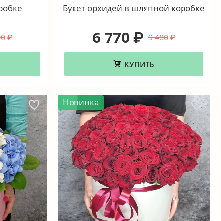
робке
Букет орхидей в шляпной коробке
6 770
₽
00
9 480
₽
₽
КУПИТЬ
Новинка