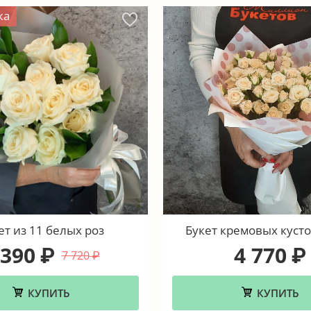
жа
ет из 11 белых роз
Букет кремовых кусто
 390
4 770
₽
₽
7 720
₽
КУПИТЬ
КУПИТЬ