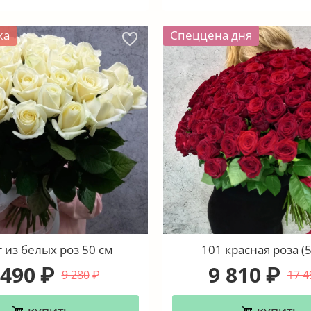
жа
Спеццена дня
 из белых роз 50 см
101 красная роза (5
 490
9 810
₽
₽
9 280
17 4
₽