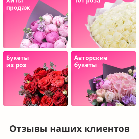
Букет из оранжевых гербер
Букет с герберой и кустовой
розой
3 660
3 670
6 500
5 860
₽
₽
₽
₽
КУПИТЬ
КУПИТЬ
Доставка свежих цветов в любую
точку Москвы и МО за 2 часа —
Ваши эмоции в каждом букете!
Быстрая доставка курьерами за 2 часа