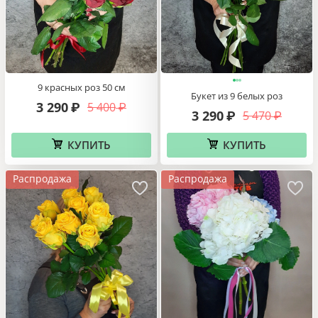
51 роза в корзине
Корзина с розовыми и белыми
орхидеями
12 720
₽
11 260
₽
КУПИТЬ
КУПИТЬ
Новинка
Новинка
51 красная роза в корзине
Корзина из розовых роз и
гортензий