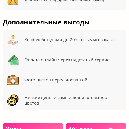
9 желтых роз 50 см
Букет из синей, розовой и белой
гортензии
3 290
3 340
6 130
5 250
₽
₽
₽
₽
КУПИТЬ
КУПИТЬ
Распродажа
Распродажа