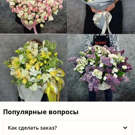
Отзывы наших клиентов
Живу в Томске, заказывала букет дочке с
доставкой в пгт.Вниискок. Привезли во время,
цветы понравились. Рекомендую.
Наталия
2025-07-20