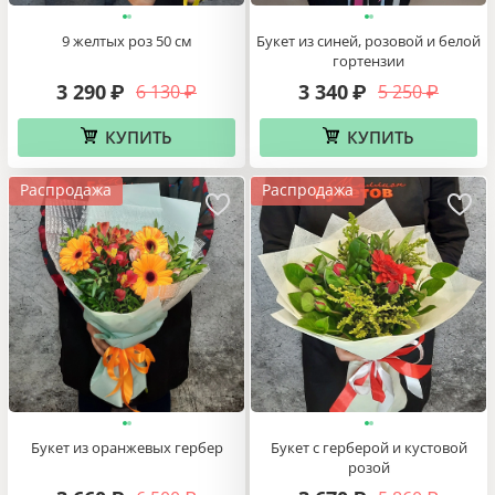
12 720
14 080
₽
₽
КУПИТЬ
КУПИТЬ
РАСПРОДАЖА
Смотреть все
Распродажа
Распродажа
Букет из 5 красных роз
Стильный букет из гипсофилы
2 820
3 150
4 660
5 920
₽
₽
₽
₽