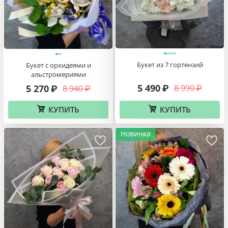
Букет из 7 гортензий
Букет с орхидеями и
альстромериями
5 490
5 270
8 990
8 940
₽
₽
₽
₽
КУПИТЬ
КУПИТЬ
Новинка