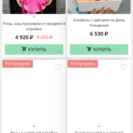
Конфеты с цветами на День
Розы, альстромерии и гвоздики в
Рождения
коробке
6 530
₽
4 920
8 200
₽
₽
КУПИТЬ
КУПИТЬ
Распродажа
Распродажа
Розы в шляпной коробке
Букет орхидей в шляпной