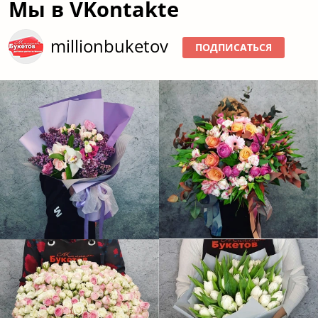
Низкие цены и самый большой выбор
цветов
Хиты
101 роза
продаж
Букеты
Авторские
из роз
букеты