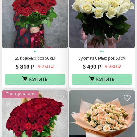
25 красных роз 50 см
Букет из белых роз 50 см
5 810
6 490
9 250
9 280
₽
₽
₽
₽
КУПИТЬ
КУПИТЬ
Спеццена дня