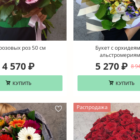
розовых роз 50 см
Букет с орхидеям
альстромерия
4 570
5 270
₽
₽
8 9
КУПИТЬ
КУПИТЬ
Распродажа