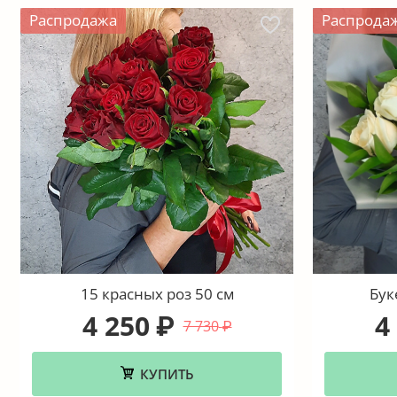
Распродажа
Распрода
15 красных роз 50 см
Бук
4 250
4
₽
7 730
₽
КУПИТЬ