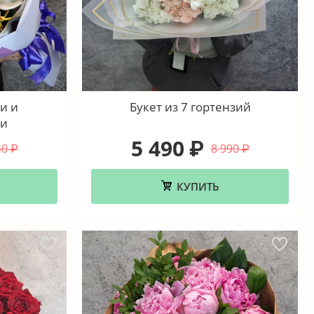
и и
Букет из 7 гортензий
ми
5 490
₽
40
8 990
₽
₽
КУПИТЬ