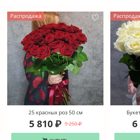
Распродажа
Распрода
25 красных роз 50 см
Букет
5 810
6
₽
9 250
₽