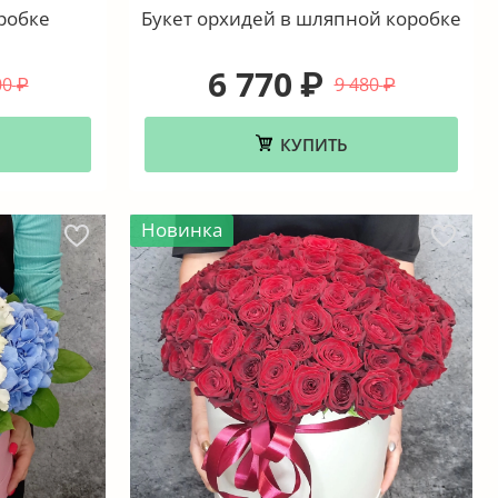
робке
Букет орхидей в шляпной коробке
6 770
₽
00
9 480
₽
₽
КУПИТЬ
Новинка