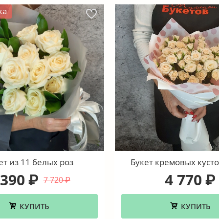
жа
ет из 11 белых роз
Букет кремовых кусто
 390
4 770
₽
₽
7 720
₽
КУПИТЬ
КУПИТЬ