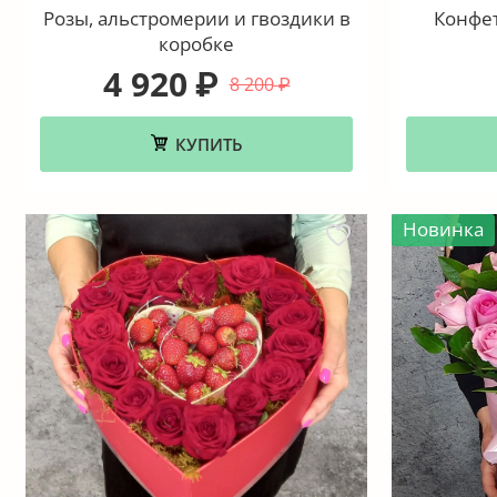
Розы, альстромерии и гвоздики в
Конфет
коробке
4 920
₽
8 200
₽
КУПИТЬ
Новинка