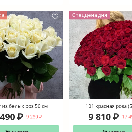
жа
Спеццена дня
 из белых роз 50 см
101 красная роза (5
 490
9 810
₽
₽
9 280
17 4
₽