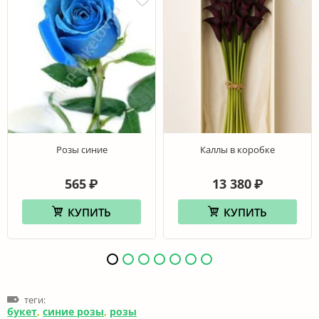
Розы синие
Каллы в коробке
565
13 380
₽
₽
КУПИТЬ
КУПИТЬ
теги:
букет
,
синие розы
,
розы