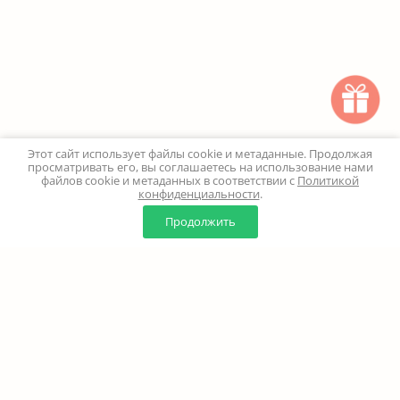
Этот сайт использует файлы cookie и метаданные. Продолжая
просматривать его, вы соглашаетесь на использование нами
файлов cookie и метаданных в соответствии с
Политикой
конфиденциальности
.
0
0
Продолжить
Главная
Каталог
Корзина
Избранное
Профиль
Наверх
+7 (499) 347-24-00
Москва и МО - 24 часа
Перезвоните мне
8 (800) 100-18-37