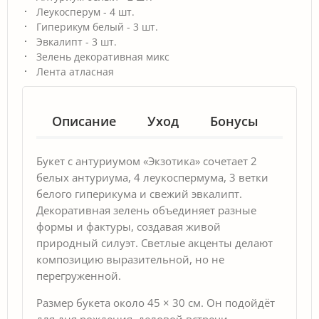
Леукосперум - 4 шт.
Гиперикум белый - 3 шт.
Эвкалипт - 3 шт.
Зелень декоративная микс
Лента атласная
Описание
Уход
Бонусы
Гар
Букет с антуриумом «Экзотика» сочетает 2
белых антуриума, 4 леукоспермума, 3 ветки
белого гиперикума и свежий эвкалипт.
Декоративная зелень объединяет разные
формы и фактуры, создавая живой
природный силуэт. Светлые акценты делают
композицию выразительной, но не
перегруженной.
Размер букета около 45 × 30 см. Он подойдёт
для дня рождения, деловой встречи,