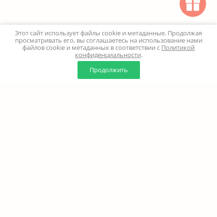
Этот сайт использует файлы cookie и метаданные. Продолжая
просматривать его, вы соглашаетесь на использование нами
файлов cookie и метаданных в соответствии с
Политикой
конфиденциальности
.
0
0
Продолжить
Главная
Каталог
Корзина
Избранное
Профиль
Наверх
+7 (499) 347-24-00
Москва и МО - 24 часа
Перезвоните мне
8 (800) 100-18-37
Бесплатно. Круглосуточно
info@million-buketov.ru
г.Москва, проспект Мира, д.92с2 (м.Рижская)