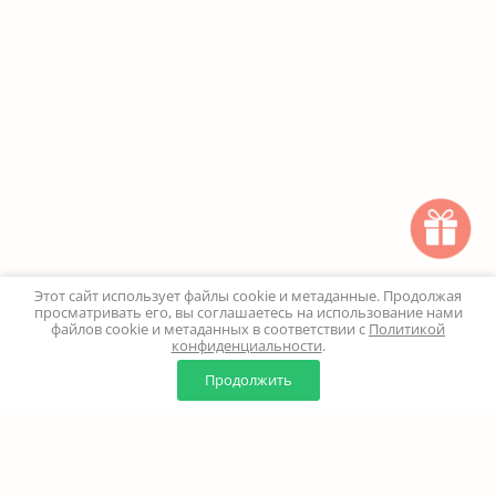
Этот сайт использует файлы cookie и метаданные. Продолжая
просматривать его, вы соглашаетесь на использование нами
файлов cookie и метаданных в соответствии с
Политикой
конфиденциальности
.
0
0
Продолжить
Главная
Каталог
Корзина
Избранное
Профиль
Наверх
+7 (499) 347-24-00