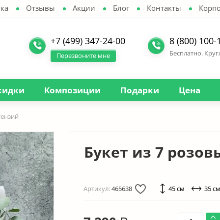
ка
Отзывы
Акции
Блог
Контакты
Корп
+7 (499) 347-24-00
8 (800) 100-
Бесплатно. Кру
Перезвоните мне
кидки
Композиции
Подарки
Цена
тензий
Букет из 7 розов
Артикул:
465638
45 см
35 с