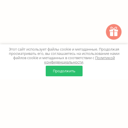
Этот сайт использует файлы cookie и метаданные. Продолжая
просматривать его, вы соглашаетесь на использование нами
файлов cookie и метаданных в соответствии с
Политикой
конфиденциальности
.
0
0
Продолжить
Главная
Каталог
Корзина
Избранное
Профиль
Наверх
+7 (499) 347-24-00
Москва и МО - 24 часа
Перезвоните мне
8 (800) 100-18-37