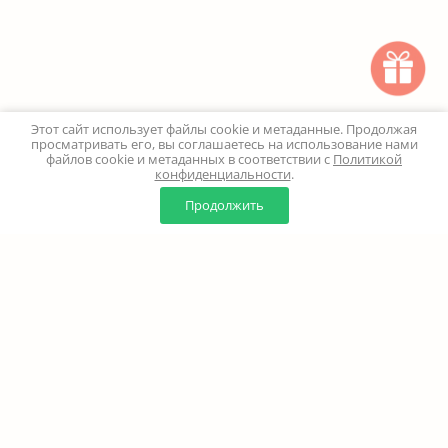
Этот сайт использует файлы cookie и метаданные. Продолжая
просматривать его, вы соглашаетесь на использование нами
файлов cookie и метаданных в соответствии с
Политикой
конфиденциальности
.
0
0
Продолжить
Главная
Каталог
Корзина
Избранное
Профиль
Наверх
+7 (499) 347-24-00
Москва и МО - 24 часа
Перезвоните мне
8 (800) 100-18-37
Бесплатно. Круглосуточно
info@million-buketov.ru