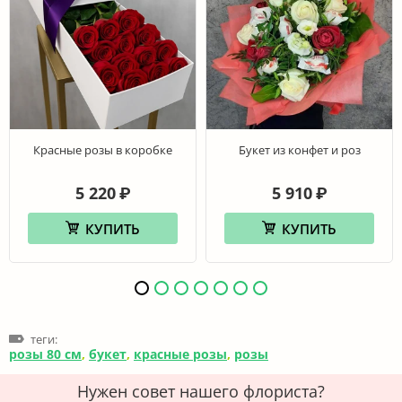
Красные розы в коробке
Букет из конфет и роз
5 220
5 910
₽
₽
КУПИТЬ
КУПИТЬ
теги:
розы 80 см
,
букет
,
красные розы
,
розы
Нужен совет нашего флориста?