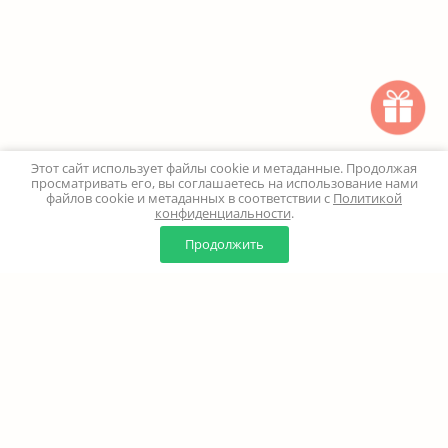
Этот сайт использует файлы cookie и метаданные. Продолжая
просматривать его, вы соглашаетесь на использование нами
файлов cookie и метаданных в соответствии с
Политикой
конфиденциальности
.
0
0
Продолжить
Главная
Каталог
Корзина
Избранное
Профиль
Наверх
+7 (499) 347-24-00
Москва и МО - 24 часа
Перезвоните мне
8 (800) 100-18-37
Бесплатно. Круглосуточно