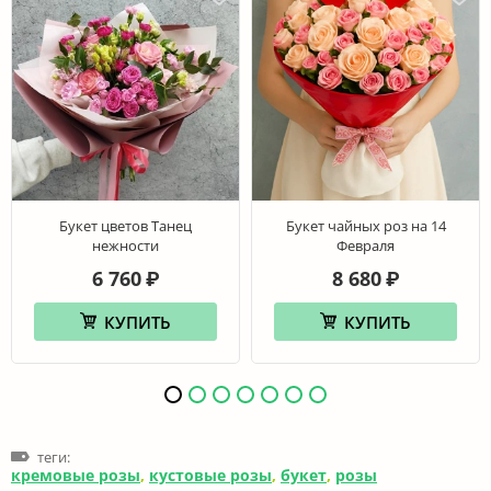
Букет цветов Танец
Букет чайных роз на 14
нежности
Февраля
6 760
8 680
₽
₽
КУПИТЬ
КУПИТЬ
теги:
кремовые розы
,
кустовые розы
,
букет
,
розы