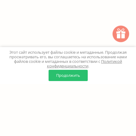
Этот сайт использует файлы cookie и метаданные. Продолжая
просматривать его, вы соглашаетесь на использование нами
файлов cookie и метаданных в соответствии с
Политикой
конфиденциальности
.
0
0
Продолжить
Главная
Каталог
Корзина
Избранное
Профиль
Наверх
+7 (499) 347-24-00
Москва и МО - 24 часа
Перезвоните мне
8 (800) 100-18-37