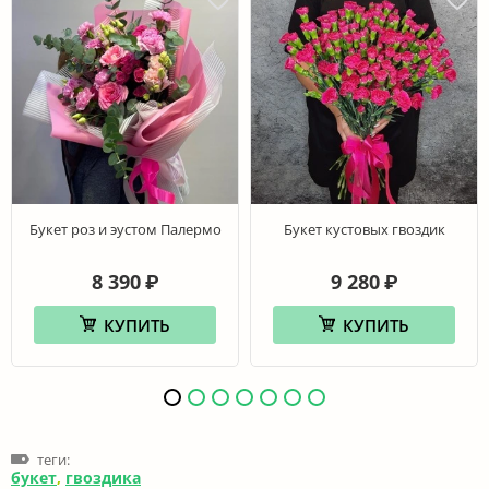
Букет роз и эустом Палермо
Букет кустовых гвоздик
8 390
9 280
₽
₽
КУПИТЬ
КУПИТЬ
теги:
букет
,
гвоздика