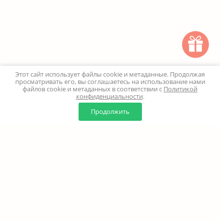
Этот сайт использует файлы cookie и метаданные. Продолжая
просматривать его, вы соглашаетесь на использование нами
файлов cookie и метаданных в соответствии с
Политикой
конфиденциальности
.
0
0
Продолжить
Главная
Каталог
Корзина
Избранное
Профиль
Наверх
+7 (499) 347-24-00
Москва и МО - 24 часа
Перезвоните мне
8 (800) 100-18-37
Бесплатно. Круглосуточно