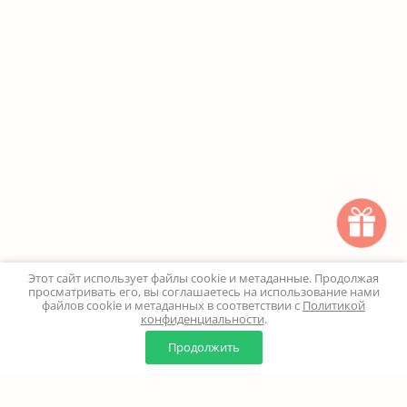
Этот сайт использует файлы cookie и метаданные. Продолжая
просматривать его, вы соглашаетесь на использование нами
файлов cookie и метаданных в соответствии с
Политикой
конфиденциальности
.
0
0
Продолжить
Главная
Каталог
Корзина
Избранное
Профиль
Наверх