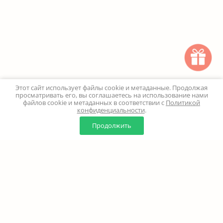
Этот сайт использует файлы cookie и метаданные. Продолжая
просматривать его, вы соглашаетесь на использование нами
файлов cookie и метаданных в соответствии с
Политикой
конфиденциальности
.
0
0
Продолжить
Главная
Каталог
Корзина
Избранное
Профиль
Наверх
+7 (499) 347-24-00
Москва и МО - 24 часа
Перезвоните мне
8 (800) 100-18-37