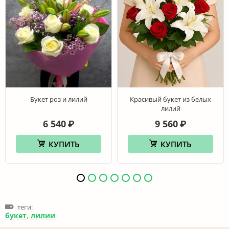
Букет роз и лилий
Красивый букет из белых
лилий
6 540
9 560
₽
₽
КУПИТЬ
КУПИТЬ
теги:
букет
,
лилии