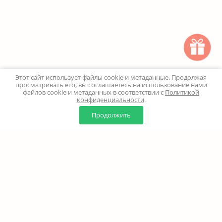
Этот сайт использует файлы cookie и метаданные. Продолжая
просматривать его, вы соглашаетесь на использование нами
файлов cookie и метаданных в соответствии с
Политикой
конфиденциальности
.
0
0
Продолжить
Главная
Каталог
Корзина
Избранное
Профиль
Наверх
+7 (499) 347-24-00
Москва и МО - 24 часа
Перезвоните мне
8 (800) 100-18-37
Бесплатно. Круглосуточно