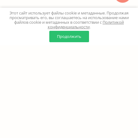
Этот сайт использует файлы cookie и метаданные. Продолжая
просматривать его, вы соглашаетесь на использование нами
файлов cookie и метаданных в соответствии с
Политикой
конфиденциальности
.
0
0
Продолжить
Главная
Каталог
Корзина
Избранное
Профиль
Наверх
+7 (499) 347-24-00
Москва и МО - 24 часа
Перезвоните мне
8 (800) 100-18-37
Бесплатно. Круглосуточно
info@million-buketov.ru
г.Москва, проспект Мира, д.92с2 (м.Рижская)